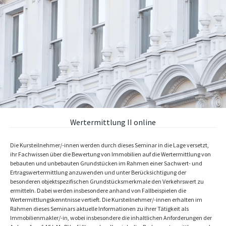
Wertermittlung II online
Die Kursteilnehmer/-innen werden durch dieses Seminar in die Lage versetzt,
ihr Fachwissen über die Bewertung von Immobilien auf die Wertermittlung von
bebauten und unbebauten Grundstücken im Rahmen einer Sachwert- und
Ertragswertermittlung anzuwenden und unter Berücksichtigung der
besonderen objektspezifischen Grundstücksmerkmale den Verkehrswert zu
ermitteln. Dabei werden insbesondere anhand von Fallbeispielen die
Wertermittlungskenntnisse vertieft. Die Kursteilnehmer/-innen erhalten im
Rahmen dieses Seminars aktuelle Informationen zu ihrer Tätigkeit als
Immobilienmakler/-in, wobei insbesondere die inhaltlichen Anforderungen der