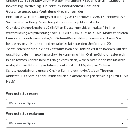
Anlage 1 zu § 15 b MaBV erfüllt werden. Kursinhalt: • Bodenwertermittlung und
Bewertung - Vertiefung • Grundstücksmarktbericht + örtlicher
Gutachterausschuss - Vertiefung • Neuerungen der
Immobilienwertermittlungsverordnung 2021 • ImmoWertV 2021 • ImmoWertA •
Sachwertermittlung - Vertiefung • besondere objektspezifische
Grundstücksmerkmale (boG) Erfüllen Sie als Immobilienmakler/-in Ihre
Weiterbildungsverpflichtung nach § 34 c II a GewO i. V. m. § 15 b I MaBV. Wir bieten
Ihnen als Immobilienmakler/-in Online-Weiterbildungsseminare, damit Sie
bequem von zu Hause oder dem Arbeitsplatz aus den Umfang von 20
Zeitstunden innerhalb eines Zeitraums von drei Jahren erfüllen können. Mit der
Ausbildung der Immobilienfachwirte konnten wir im Online-Schulungsbereich
in den letzten Jahren bereits Erfolge verbuchen, weshalb wir Ihnen mit unserer
mehrjährigen Schulungserfahrung seit 2004 und 10-jährigen Online-
Schulungserfahrung unsere Online-Seminare mit vielfältigen Themen
anbieten. Das Seminar erfüllt inhaltlich die Anforderungen der Anlage 1 zu § 15 b
MaBV.
Veranstaltungsort
Veranstaltungsdatum