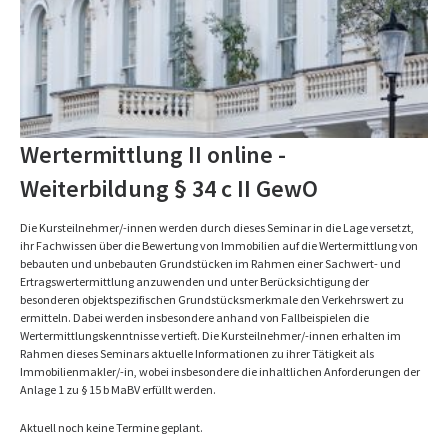
Wertermittlung II online -
Weiterbildung § 34 c II GewO
Die Kursteilnehmer/-innen werden durch dieses Seminar in die Lage versetzt,
ihr Fachwissen über die Bewertung von Immobilien auf die Wertermittlung von
bebauten und unbebauten Grundstücken im Rahmen einer Sachwert- und
Ertragswertermittlung anzuwenden und unter Berücksichtigung der
besonderen objektspezifischen Grundstücksmerkmale den Verkehrswert zu
ermitteln. Dabei werden insbesondere anhand von Fallbeispielen die
Wertermittlungskenntnisse vertieft. Die Kursteilnehmer/-innen erhalten im
Rahmen dieses Seminars aktuelle Informationen zu ihrer Tätigkeit als
Immobilienmakler/-in, wobei insbesondere die inhaltlichen Anforderungen der
Anlage 1 zu § 15 b MaBV erfüllt werden.
Aktuell noch keine Termine geplant.