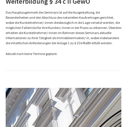
Weiterbildung § 34 c II GewO
Das Hauptaugenmerk des Seminars ist auf die Ausgestaltung, die
Besonderheiten und den Abschluss des notariellen Kaufvertrages gerichtet,
wobei die Kursteilnehmer/-innen diesbezüglich in die Lage versetzt werden, die
möglichen Fallstricke für ihre Kunden/-innen in der Praxis zu erkennen. Überdies
erhalten die Kursteilnehmer/-innen im Rahmen dieses Seminars aktuelle
Informationen zu ihrer Tätigkeit als Immobilienmakler/-in, wobei insbesondere
die inhaltlichen Anforderungen der Anlage 1 zu § 15 b MaBV erfüllt werden.
Aktuell noch keine Termine geplant.